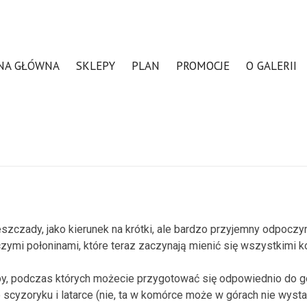
NA GŁÓWNA
SKLEPY
PLAN
PROMOCJE
O GALERII
czady, jako kierunek na krótki, ale bardzo przyjemny odpoczy
ymi połoninami, które teraz zaczynają mienić się wszystkimi kol
, podczas których możecie przygotować się odpowiednio do g
o scyzoryku i latarce (nie, ta w komórce może w górach nie wysta